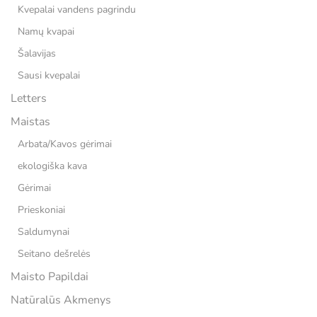
Kvepalai vandens pagrindu
Namų kvapai
Šalavijas
Sausi kvepalai
Letters
Maistas
Arbata/Kavos gėrimai
ekologiška kava
Gėrimai
Prieskoniai
Saldumynai
Seitano dešrelės
Maisto Papildai
Natūralūs Akmenys