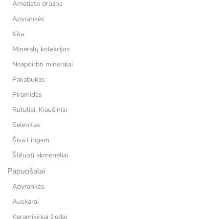
Ametisto drūzos
Apyrankės
Kita
Mineralų kolekcijos
Neapdirbti mineralai
Pakabukas
Piramidės
Rutuliai, Kiaušiniai
Selenitas
Šiva Lingam
Šlifuoti akmenėliai
Papuošalai
Apyrankės
Auskarai
Keramikiniai žiedai