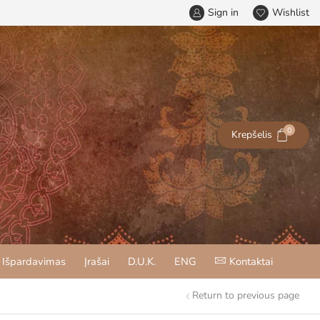
Sign in
Wishlist
0
Krepšelis
Išpardavimas
Įrašai
D.U.K.
ENG
Kontaktai
Return to previous page