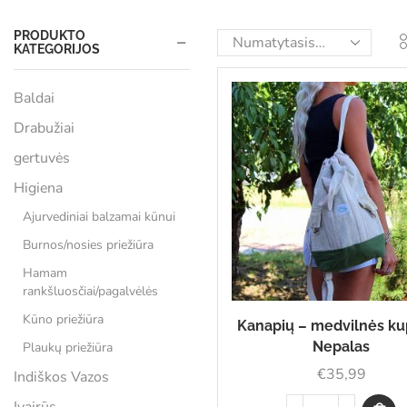
PRODUKTO
KATEGORIJOS
Baldai
Drabužiai
gertuvės
Higiena
Ajurvediniai balzamai kūnui
Burnos/nosies priežiūra
Hamam
rankšluosčiai/pagalvėlės
Kūno priežiūra
Kanapių – medvilnės ku
Nepalas
Plaukų priežiūra
€
35,99
Indiškos Vazos
Įvairūs