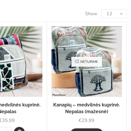
Show
NETURIME
edvilnės kuprinė.
Kanapių – medvilnės kuprinė.
Nepalas
Nepalas (mažesnė)
€
35,99
€
29,99