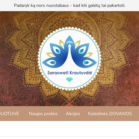
Padaryk ką nors nuostabaus - kad kiti galėtų tai pakartoti.
DUOTUVĖ
Naujos prekės
Akcijos
Kalėdinės DOVANOS