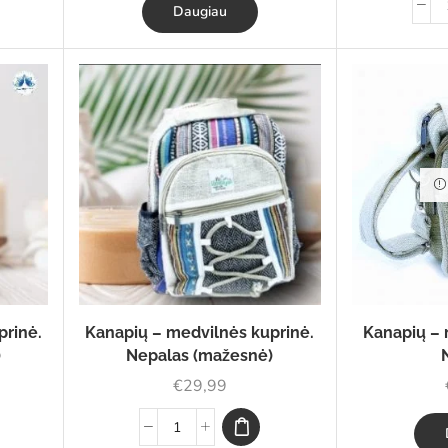
Daugiau
prinė.
Kanapių – medvilnės kuprinė.
Kanapių – 
)
Nepalas (mažesnė)
€
29,99