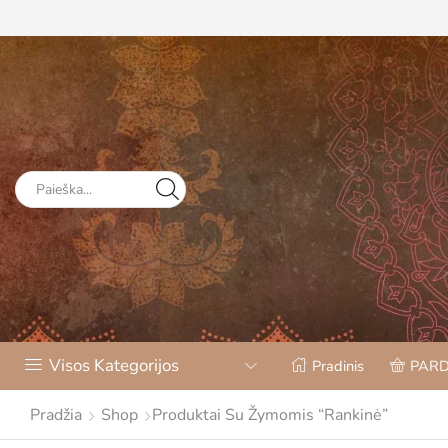
Visos Kategorijos
Pradinis
PAR
Pradžia
Shop
Produktai Su Žymomis “rankinė”