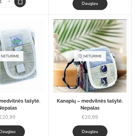
Daugiau
NETURIME
NETURIME
medvilnės tašytė.
Kanapių – medvilnės tašytė.
Nepalas
Nepalas
€
20,99
€
20,99
Daugiau
Daugiau