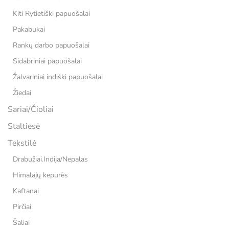
Kiti Rytietiški papuošalai
Pakabukai
Rankų darbo papuošalai
Sidabriniai papuošalai
Žalvariniai indiški papuošalai
Žiedai
Sariai/Čioliai
Staltiesė
Tekstilė
Drabužiai.Indija/Nepalas
Himalajų kepurės
Kaftanai
Pirčiai
Šaliai