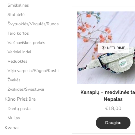
Smilkalinės
Statulėlė
Švytuoklės/Virgulės/Runos
Taro kortos
Vaišnaviškos prekės
NETURIME
Variniai indai
Vėduoklės
Vėjo varpeliai/Būgnai/Koshi
Žvakės
Žvakidės/Šviestuvai
Kanapių – medvilnės ta
Kūno Priežiūra
Nepalas
€
18,00
Dantų pasta
Muilas
Daugiau
Kvapai