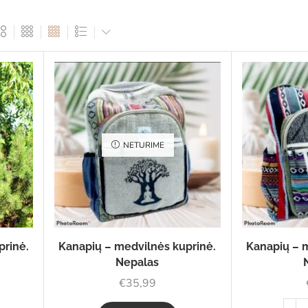
NETURIME
prinė.
Kanapių – medvilnės kuprinė.
Kanapių – m
Nepalas
€
35,99