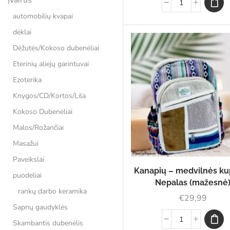
automobilių kvapai
dėklai
Dėžutės/Kokoso dubenėliai
Eterinių aliejų garintuvai
Ezoterika
Knygos/CD/Kortos/Lila
Kokoso Dubenėliai
Malos/Rožančiai
Masažui
Paveikslai
Kanapių – medvilnės ku
puodeliai
Nepalas (mažesnė
rankų darbo keramika
€
29,99
Sapnų gaudyklės
Skambantis dubenėlis