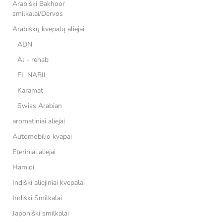
Arabiški Bakhoor
smilkalai/Dervos
Arabiškų kvepalų aliejai
ADN
Al - rehab
EL NABIL
Karamat
Swiss Arabian
aromatiniai aliejai
Automobilio kvapai
Eteriniai aliejai
Hamidi
Indiški aliejiniai kvepalai
Indiški Smilkalai
Japoniški smilkalai