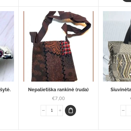
šytė.
Nepalietiška rankinė (ruda)
Siuvinėta
€
7,00