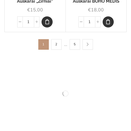
Auskarai „Žirniai”
Auskarai BOHO MEDIS
€
15,00
€
18,00
…
1
2
5