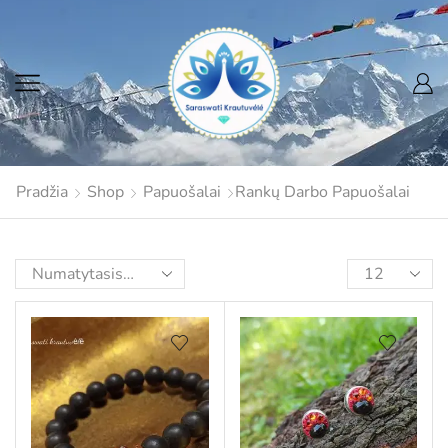
Pradžia
Shop
Papuošalai
Rankų Darbo Papuošalai