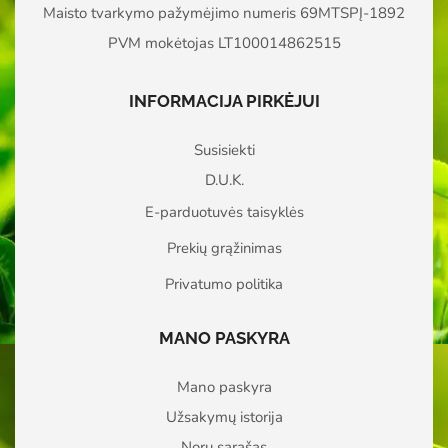
Maisto tvarkymo pažymėjimo numeris 69MTSPĮ-1892
PVM mokėtojas LT100014862515
INFORMACIJA PIRKĖJUI
Susisiekti
D.U.K.
E-parduotuvės taisyklės
Prekių grąžinimas
Privatumo politika
MANO PASKYRA
Mano paskyra
Užsakymų istorija
Norų sąrašas