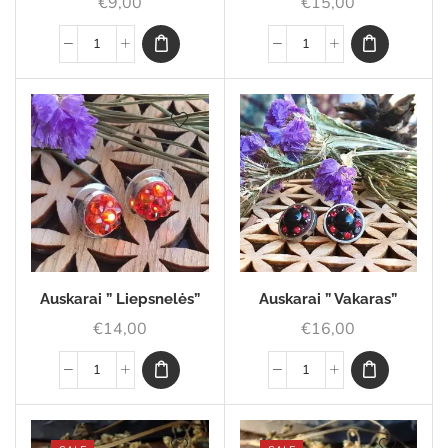
€
9,00
€
15,00
Auskarai ” Liepsnelės”
Auskarai ” Vakaras”
€
14,00
€
16,00