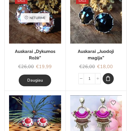
SALE
SALE
NETURIME
Auskarai „Dykumos
Auskarai „Juodoji
Rožė”
magija”
€
26,00
€
19,99
€
26,00
€
18,00
Daugiau