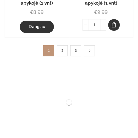
apykojė (1 vnt)
apykojė (1 vnt)
€
8,99
€
9,99
Daugiau
1
2
3