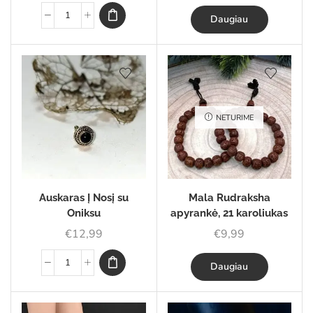
Daugiau
NETURIME
Auskaras Į Nosį su
Mala Rudraksha
Oniksu
apyrankė, 21 karoliukas
€
12,99
€
9,99
Daugiau