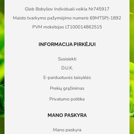
Gleb Bobyliov Individuali veikla Nr745917
Maisto tvarkymo pažymėjimo numeris 69MTSPĮ-1892
PVM mokėtojas LT100014862515
INFORMACIJA PIRKĖJUI
Susisiekti
D.U.K.
E-parduotuvės taisyklės
Prekių grąžinimas
Privatumo politika
MANO PASKYRA
Mano paskyra