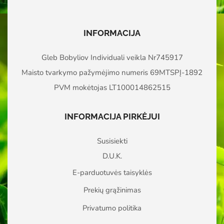
INFORMACIJA
Gleb Bobyliov Individuali veikla Nr745917
Maisto tvarkymo pažymėjimo numeris 69MTSPĮ-1892
PVM mokėtojas LT100014862515
INFORMACIJA PIRKĖJUI
Susisiekti
D.U.K.
E-parduotuvės taisyklės
Prekių grąžinimas
Privatumo politika