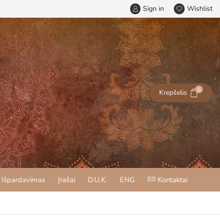
Sign in
Wishlist
0
Krepšelis
Išpardavimas
Įrašai
D.U.K.
ENG
Kontaktai