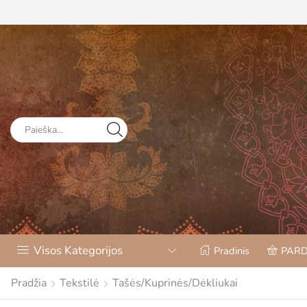
Visos Kategorijos
Pradinis
PAR
Pradžia
Tekstilė
Tašės/Kuprinės/Dėkliukai