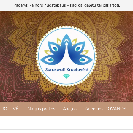
Padaryk ką nors nuostabaus - kad kiti galėtų tai pakartoti.
DUOTUVĖ
Naujos prekės
Akcijos
Kalėdinės DOVANOS