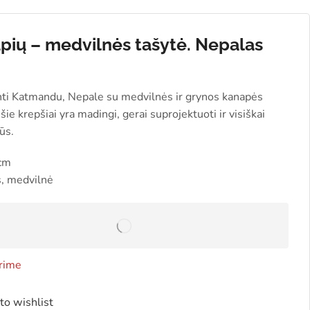
pių – medvilnės tašytė. Nepalas
9
ti Katmandu, Nepale su medvilnės ir grynos kanapės
 šie krepšiai yra madingi, gerai suprojektuoti ir visiškai
ūs.
cm
, medvilnė
rime
to wishlist