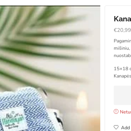
Kana
€
20,9
Pagamin
mišiniu,
nuostab
15×18 
Kanapės
Netu
Add 