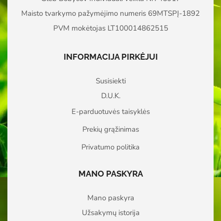
Maisto tvarkymo pažymėjimo numeris 69MTSPĮ-1892
PVM mokėtojas LT100014862515
INFORMACIJA PIRKĖJUI
Susisiekti
D.U.K.
E-parduotuvės taisyklės
Prekių grąžinimas
Privatumo politika
MANO PASKYRA
Mano paskyra
Užsakymų istorija