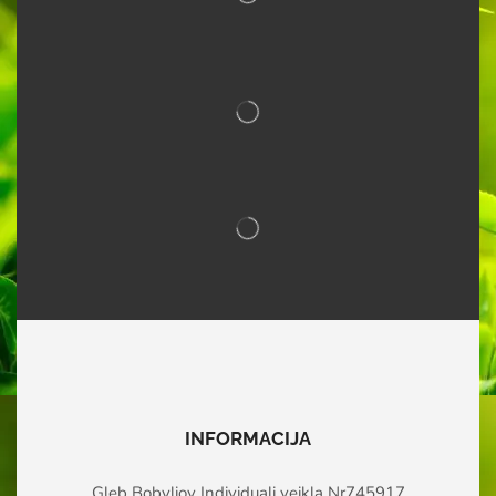
INFORMACIJA
Gleb Bobyliov Individuali veikla Nr745917