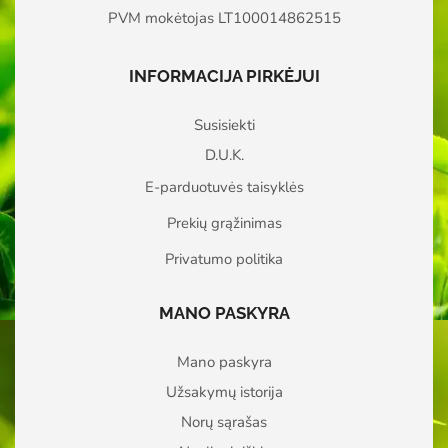
PVM mokėtojas LT100014862515
INFORMACIJA PIRKĖJUI
Susisiekti
D.U.K.
E-parduotuvės taisyklės
Prekių grąžinimas
Privatumo politika
MANO PASKYRA
Mano paskyra
Užsakymų istorija
Norų sąrašas