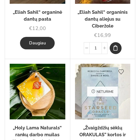
„Eliah Sahil“ organinė
„Eliah Sahil“ organinis
dantų pasta
dantų aliejus su
Ciberžole
€
12,00
€
16,99
Daugiau
NETURIME
„Holy Lama Naturals“
„Žvaigždžių sėklų
rankų darbo muilas
ORAKULAS” kortos ir