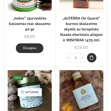
„Iodex” ajurvedinis
„doTERRA On Guard“
balzamas nuo skausmo
burnos skalavimo
40 gr
skystis su terapinės
klasės eteriniais aliejais
€
8,90
ir MISHWAK (475 ml)
€
25,00
Daugiau
NEW
NETURIME