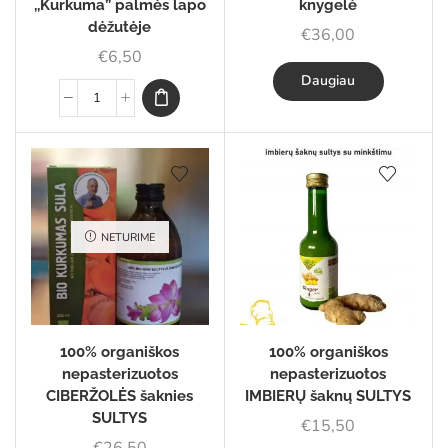
,,Kurkuma” palmės lapo
knygelė
dėžutėje
€
36,00
€
6,50
Daugiau
NETURIME
100% organiškos
100% organiškos
nepasterizuotos
nepasterizuotos
CIBERŽOLĖS šaknies
IMBIERŲ šaknų SULTYS
SULTYS
€
15,50