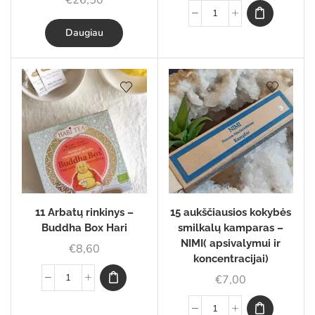
€
26,50
Daugiau
11 Arbatų rinkinys –
15 aukščiausios kokybės
Buddha Box Hari
smilkalų kamparas –
NIMI( apsivalymui ir
€
8,60
koncentracijai)
€
7,00