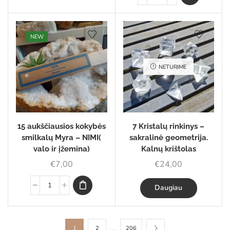
NEW
NETURIME
15 aukščiausios kokybės
7 Kristalų rinkinys –
smilkalų Myra – NIMI(
sakralinė geometrija.
valo ir įžemina)
Kalnų krištolas
€
7,00
€
24,00
Daugiau
…
1
2
206