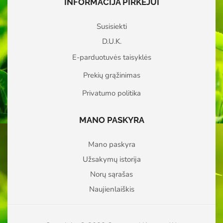
INFORMACIJA PIRKĖJUI
Susisiekti
D.U.K.
E-parduotuvės taisyklės
Prekių grąžinimas
Privatumo politika
MANO PASKYRA
Mano paskyra
Užsakymų istorija
Norų sąrašas
Naujienlaiškis