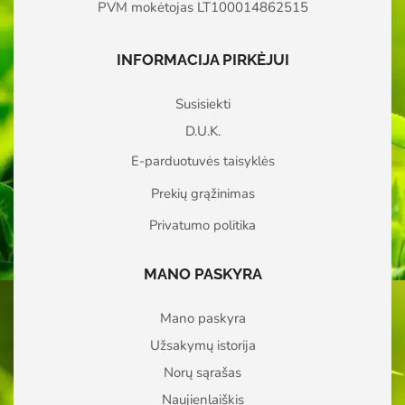
PVM mokėtojas LT100014862515
INFORMACIJA PIRKĖJUI
Susisiekti
D.U.K.
E-parduotuvės taisyklės
Prekių grąžinimas
Privatumo politika
MANO PASKYRA
Mano paskyra
Užsakymų istorija
Norų sąrašas
Naujienlaiškis