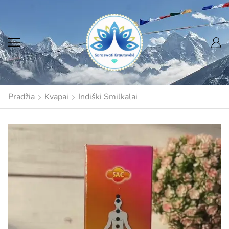
Pradžia
Kvapai
Indiški Smilkalai