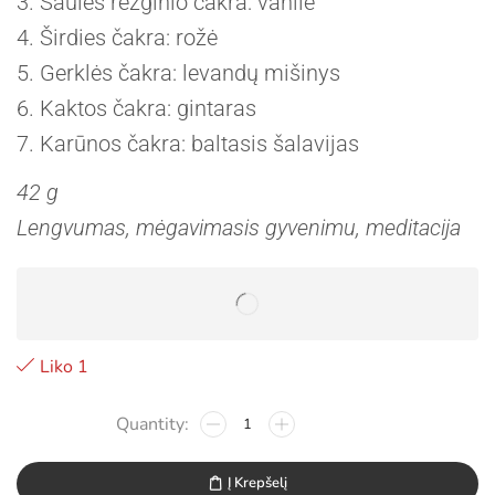
3. Saulės rezginio čakra: vanilė
4. Širdies čakra: rožė
5. Gerklės čakra: levandų mišinys
6. Kaktos čakra: gintaras
7. Karūnos čakra: baltasis šalavijas
42 g
Lengvumas, mėgavimasis gyvenimu, meditacija
Liko 1
Į Krepšelį