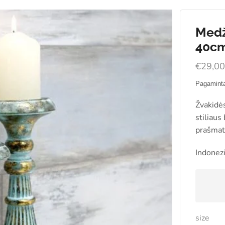
Medži
40c
€
29,0
P
agaminta
Žvakidės
stiliaus
prašmatn
Indonezi
size