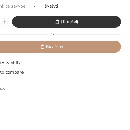
Išvalyti
Į Krepšelį
OR
Buy Now
to wishlist
to compare
A
idė