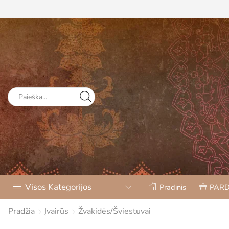
Visos Kategorijos
Pradinis
PAR
Pradžia
Įvairūs
Žvakidės/Šviestuvai