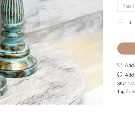
Add 
Add 
SKU:
N/
Tag:
Žvak