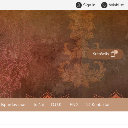
Sign in
Wishlist
0
Krepšelis
Išpardavimas
Įrašai
D.U.K.
ENG
Kontaktai