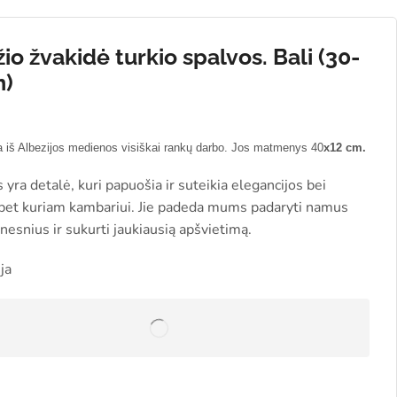
o žvakidė turkio spalvos. Bali (30-
m)
0
 iš Albezijos medienos visiškai rankų darbo.
Jos matmenys
40
x12 cm.
 yra detalė, kuri papuošia ir suteikia elegancijos bei
 bet kur
iam kambariui.
Jie padeda mums padaryti namus
esnius ir sukurti jaukiausią
apšvietimą.
ja