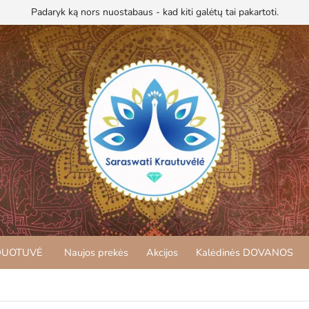
Padaryk ką nors nuostabaus - kad kiti galėtų tai pakartoti.
DUOTUVĖ
Naujos prekės
Akcijos
Kalėdinės DOVANOS