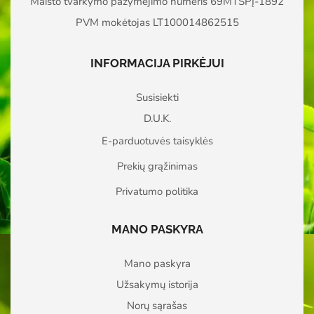
Maisto tvarkymo pažymėjimo numeris 69MTSPĮ-1892
PVM mokėtojas LT100014862515
INFORMACIJA PIRKĖJUI
Susisiekti
D.U.K.
E-parduotuvės taisyklės
Prekių grąžinimas
Privatumo politika
MANO PASKYRA
Mano paskyra
Užsakymų istorija
Norų sąrašas