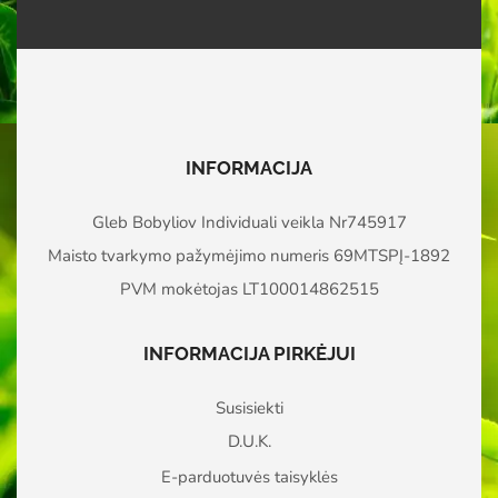
INFORMACIJA
Gleb Bobyliov Individuali veikla Nr745917
Maisto tvarkymo pažymėjimo numeris 69MTSPĮ-1892
PVM mokėtojas LT100014862515
INFORMACIJA PIRKĖJUI
Susisiekti
D.U.K.
E-parduotuvės taisyklės