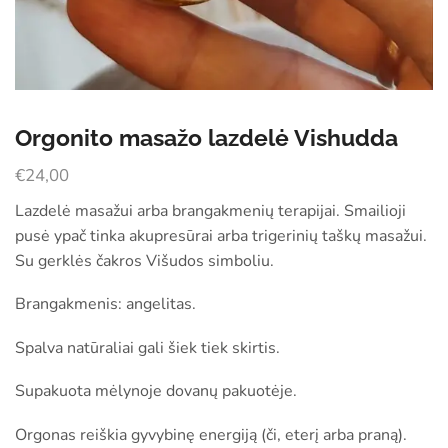
Orgonito masažo lazdelė Vishudda
€
24,00
Lazdelė masažui arba brangakmenių terapijai. Smailioji
pusė ypač tinka akupresūrai arba trigerinių taškų masažui.
Su gerklės čakros Višudos simboliu.
Brangakmenis: angelitas.
Spalva natūraliai gali šiek tiek skirtis.
Supakuota mėlynoje dovanų pakuotėje.
Orgonas reiškia gyvybinę energiją (či, eterį arba praną).