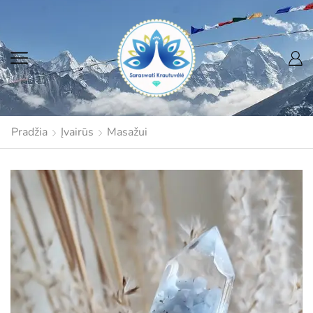
Pradžia
Įvairūs
Masažui