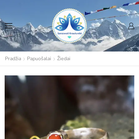
Pradžia
Papuošalai
Žiedai