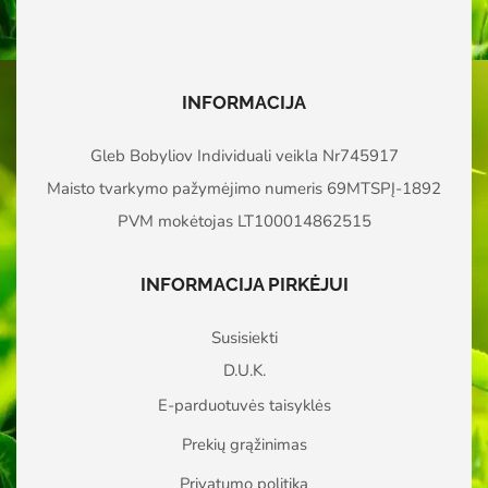
INFORMACIJA
Gleb Bobyliov Individuali veikla Nr745917
Maisto tvarkymo pažymėjimo numeris 69MTSPĮ-1892
PVM mokėtojas LT100014862515
INFORMACIJA PIRKĖJUI
Susisiekti
D.U.K.
E-parduotuvės taisyklės
Prekių grąžinimas
Privatumo politika