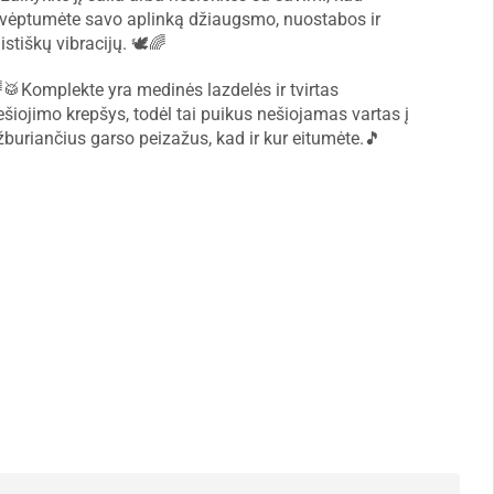
kvėptumėte savo aplinką džiaugsmo, nuostabos ir
stiškų vibracijų. 🕊️🌈
🥁Komplekte yra medinės lazdelės ir tvirtas
ešiojimo krepšys, todėl tai puikus nešiojamas vartas į
žburiančius garso peizažus, kad ir kur eitumėte.🎵