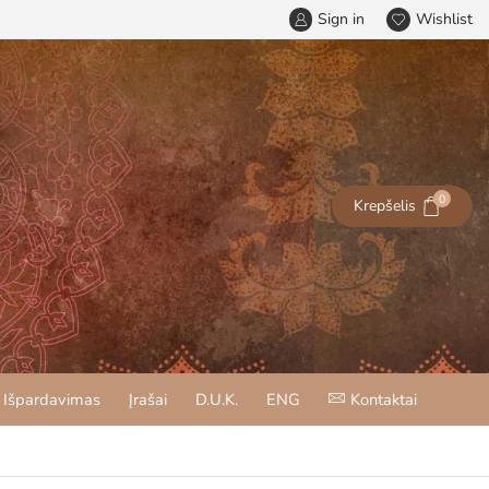
Sign in
Wishlist
0
Krepšelis
Išpardavimas
Įrašai
D.U.K.
ENG
Kontaktai