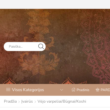
Visos Kategorijos
Pradinis
PAR
Pradžia
Įvairūs
Vėjo varpeliai/Būgnai/Koshi