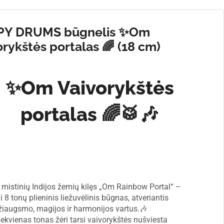
PY DRUMS būgnelis ✨Om
orykštės portalas 🌈 (18 cm)
0
✨Om Vaivorykštės
portalas 🌈🥁🎶
š mistinių Indijos žemių kilęs „Om Rainbow Portal“ –
i 8 tonų plieninis liežuvėlinis būgnas, atveriantis
žiaugsmo, magijos ir harmonijos vartus.🎶
iekvienas tonas žėri tarsi vaivorykštės nušviesta