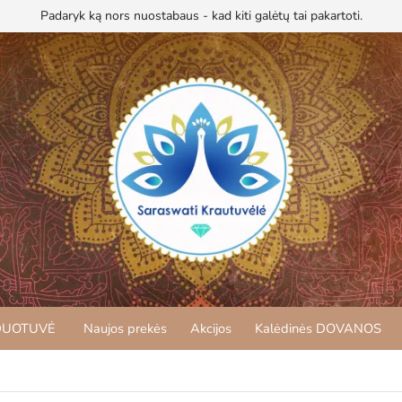
Padaryk ką nors nuostabaus - kad kiti galėtų tai pakartoti.
DUOTUVĖ
Naujos prekės
Akcijos
Kalėdinės DOVANOS