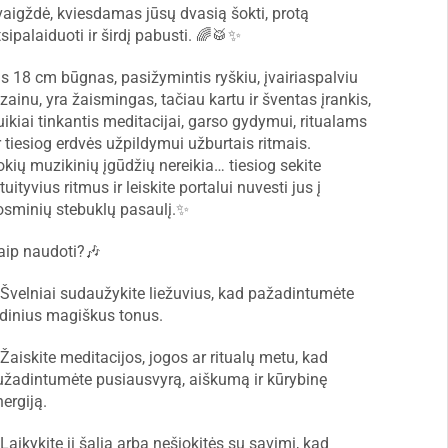
vaigždė, kviesdamas jūsų dvasią šokti, protą
tsipalaiduoti ir širdį pabusti. 🌈🥁✨
is 18 cm būgnas, pasižymintis ryškiu, įvairiaspalviu
izainu, yra žaismingas, tačiau kartu ir šventas įrankis,
uikiai tinkantis meditacijai, garso gydymui, ritualams
r tiesiog erdvės užpildymui užburtais ritmais.
okių muzikinių įgūdžių nereikia… tiesiog sekite
tuityvius ritmus ir leiskite portalui nuvesti jus į
osminių stebuklų pasaulį.✨
aip naudoti?🎶
Švelniai sudaužykite liežuvius, kad pažadintumėte
idinius magiškus tonus.
Žaiskite meditacijos, jogos ar ritualų metu, kad
užadintumėte pusiausvyrą, aiškumą ir kūrybinę
nergiją.
Laikykite jį šalia arba nešiokitės su savimi, kad