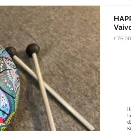
HAP
Vaiv
€
76,0
I
ta
d
K