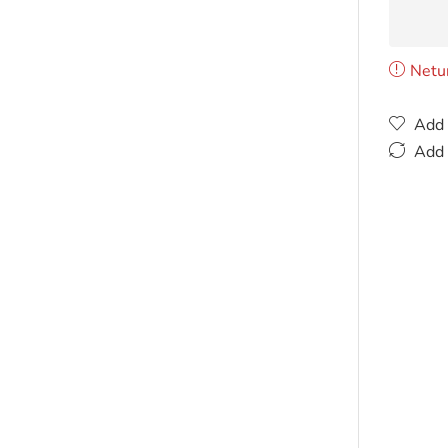
Netu
Add 
Add 