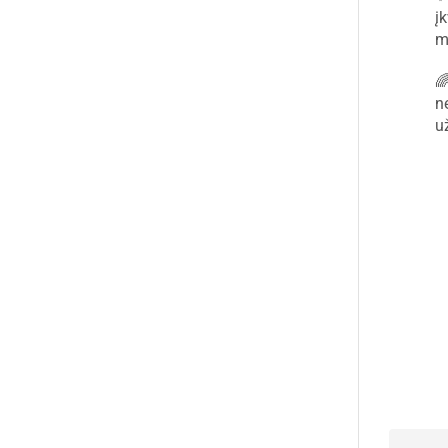
į
mi

n
u