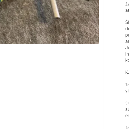
ž
a
Š
d
p
a
J
in
k
K
✨
v
✨
s
e
✨