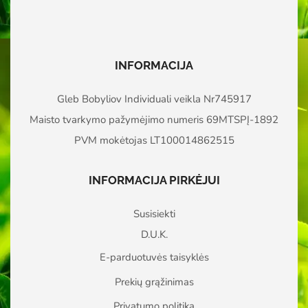
INFORMACIJA
Gleb Bobyliov Individuali veikla Nr745917
Maisto tvarkymo pažymėjimo numeris 69MTSPĮ-1892
PVM mokėtojas LT100014862515
INFORMACIJA PIRKĖJUI
Susisiekti
D.U.K.
E-parduotuvės taisyklės
Prekių grąžinimas
Privatumo politika