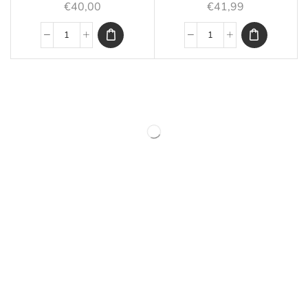
€
40,00
€
41,99