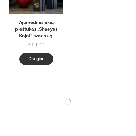
Ajurvedinis akių
pieštukas „Shaeyes
Kajal” svoris 2g.
€
19,00
Daugiau