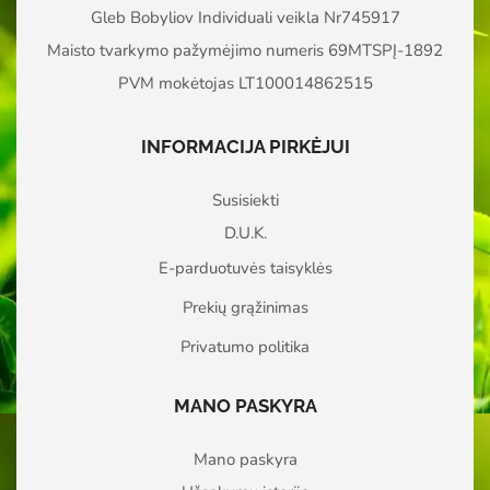
Gleb Bobyliov Individuali veikla Nr745917
Maisto tvarkymo pažymėjimo numeris 69MTSPĮ-1892
PVM mokėtojas LT100014862515
INFORMACIJA PIRKĖJUI
Susisiekti
D.U.K.
E-parduotuvės taisyklės
Prekių grąžinimas
Privatumo politika
MANO PASKYRA
Mano paskyra