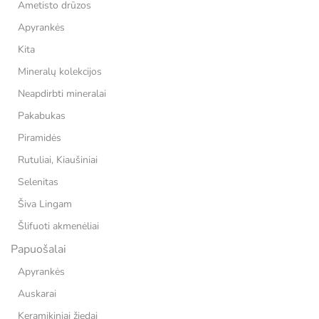
Ametisto drūzos
Apyrankės
Kita
Mineralų kolekcijos
Neapdirbti mineralai
Pakabukas
Piramidės
Rutuliai, Kiaušiniai
Selenitas
Šiva Lingam
Šlifuoti akmenėliai
Papuošalai
Apyrankės
Auskarai
Keramikiniai žiedai