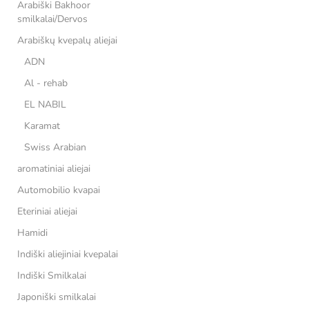
Arabiški Bakhoor
smilkalai/Dervos
Arabiškų kvepalų aliejai
ADN
Al - rehab
EL NABIL
Karamat
Swiss Arabian
aromatiniai aliejai
Automobilio kvapai
Eteriniai aliejai
Hamidi
Indiški aliejiniai kvepalai
Indiški Smilkalai
Japoniški smilkalai