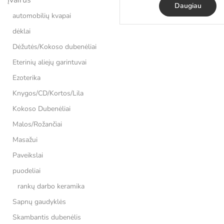
Daugiau
automobilių kvapai
dėklai
Dėžutės/Kokoso dubenėliai
Eterinių aliejų garintuvai
Ezoterika
Knygos/CD/Kortos/Lila
Kokoso Dubenėliai
Malos/Rožančiai
Masažui
Paveikslai
puodeliai
rankų darbo keramika
Sapnų gaudyklės
Skambantis dubenėlis