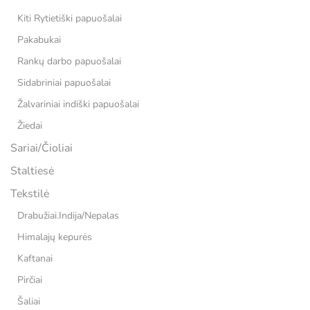
Kiti Rytietiški papuošalai
Pakabukai
Rankų darbo papuošalai
Sidabriniai papuošalai
Žalvariniai indiški papuošalai
Žiedai
Sariai/Čioliai
Staltiesė
Tekstilė
Drabužiai.Indija/Nepalas
Himalajų kepurės
Kaftanai
Pirčiai
Šaliai