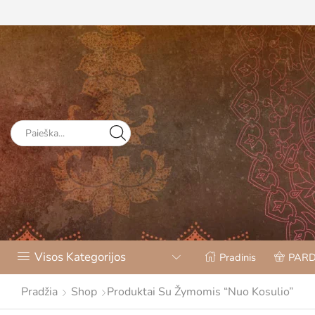
Visos Kategorijos
Pradinis
PAR
Pradžia
Shop
Produktai Su Žymomis “nuo Kosulio”