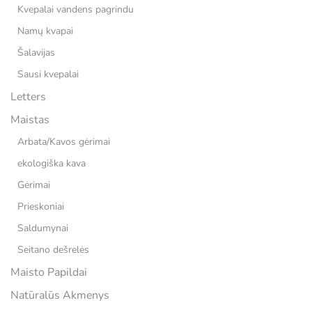
Kvepalai vandens pagrindu
Namų kvapai
Šalavijas
Sausi kvepalai
Letters
Maistas
Arbata/Kavos gėrimai
ekologiška kava
Gėrimai
Prieskoniai
Saldumynai
Seitano dešrelės
Maisto Papildai
Natūralūs Akmenys