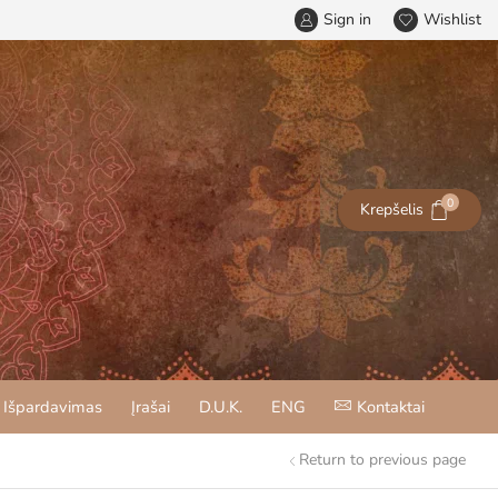
Sign in
Wishlist
0
Krepšelis
Išpardavimas
Įrašai
D.U.K.
ENG
Kontaktai
Return to previous page