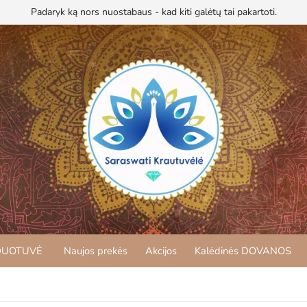
Padaryk ką nors nuostabaus - kad kiti galėtų tai pakartoti.
DUOTUVĖ
Naujos prekės
Akcijos
Kalėdinės DOVANOS