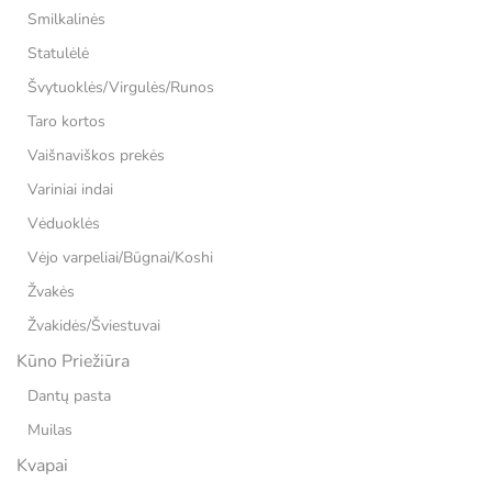
Smilkalinės
Statulėlė
Švytuoklės/Virgulės/Runos
Taro kortos
Vaišnaviškos prekės
Variniai indai
Vėduoklės
Vėjo varpeliai/Būgnai/Koshi
Žvakės
Žvakidės/Šviestuvai
Kūno Priežiūra
Dantų pasta
Muilas
Kvapai