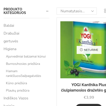
PRODUKTO
KATEGORIJOS
Baldai
Drabužiai
gertuvės
Higiena
NETURIME
Ajurvediniai balzamai kūnui
Burnos/nosies priežiūra
Hamam
rankšluosčiai/pagalvėlės
Kūno priežiūra
YOGI Kanthika Plu
čiulpiamosios dražetės g
Plaukų priežiūra
€
3,99
Indiškos Vazos
Įvairūs