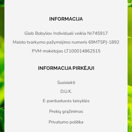
INFORMACIJA
Gleb Bobyliov Individuali veikla Nr745917
Maisto tvarkymo pažymėjimo numeris 69MTSPĮ-1892
PVM mokėtojas LT100014862515
INFORMACIJA PIRKĖJUI
Susisiekti
D.U.K.
E-parduotuvės taisyklės
Prekių grąžinimas
Privatumo politika