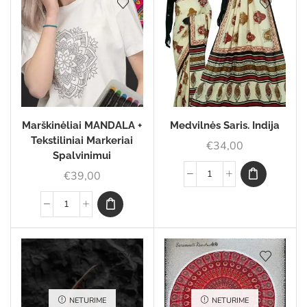
Marškinėliai MANDALA +
Medvilnės Saris. Indija
Tekstiliniai Markeriai
€
34,00
Spalvinimui
€
39,00
NETURIME
NETURIME