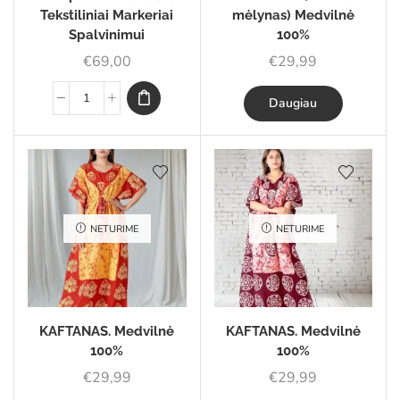
Tekstiliniai Markeriai
mėlynas) Medvilnė
Spalvinimui
100%
€
69,00
€
29,99
Daugiau
NETURIME
NETURIME
KAFTANAS. Medvilnė
KAFTANAS. Medvilnė
100%
100%
€
29,99
€
29,99