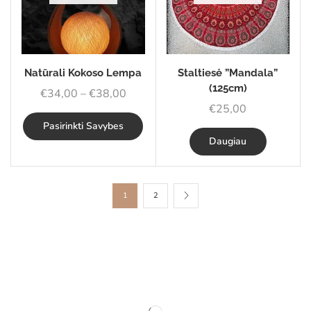
Natūrali Kokoso Lempa
Staltiesė ”Mandala”
(125cm)
€
34,00
–
€
38,00
€
25,00
Pasirinkti Savybes
Daugiau
1
2