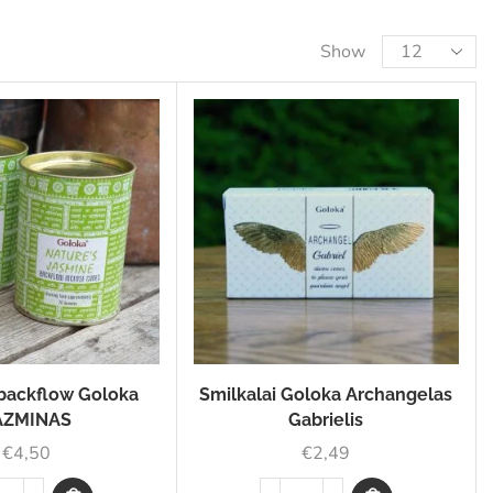
Show
 backflow Goloka
Smilkalai Goloka Archangelas
AZMINAS
Gabrielis
€
4,50
€
2,49