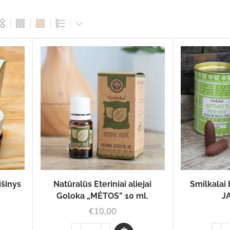
išinys
Natūralūs Eteriniai aliejai
Smilkalai
Goloka „MĖTOS” 10 ml.
J
€
10,00