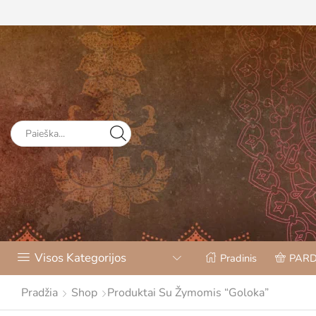
Visos Kategorijos
Pradinis
PAR
Pradžia
Shop
Produktai Su Žymomis “Goloka”