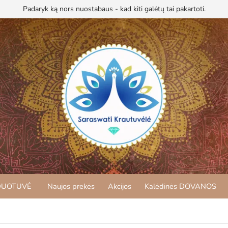
Padaryk ką nors nuostabaus - kad kiti galėtų tai pakartoti.
DUOTUVĖ
Naujos prekės
Akcijos
Kalėdinės DOVANOS