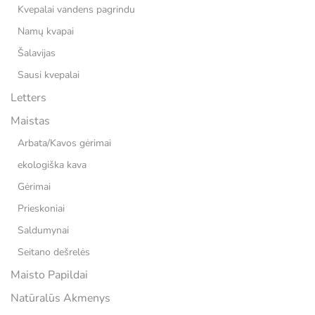
Kvepalai vandens pagrindu
Namų kvapai
Šalavijas
Sausi kvepalai
Letters
Maistas
Arbata/Kavos gėrimai
ekologiška kava
Gėrimai
Prieskoniai
Saldumynai
Seitano dešrelės
Maisto Papildai
Natūralūs Akmenys