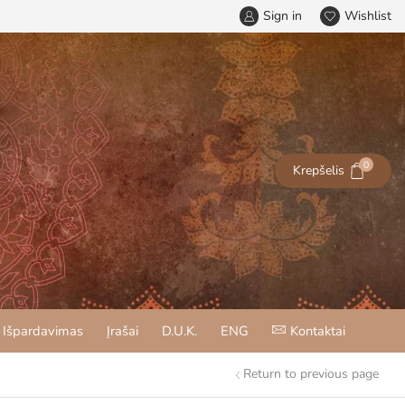
Sign in
Wishlist
0
Krepšelis
Išpardavimas
Įrašai
D.U.K.
ENG
Kontaktai
Return to previous page