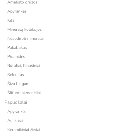
Ametisto drūzos
Apyrankės
Kita
Mineralų kolekcijos
Neapdirbti mineralai
Pakabukas
Piramidės
Rutuliai, Kiaušiniai
Selenitas
Šiva Lingam
Šlifuoti akmenėliai
Papuošalai
Apyrankės
Auskarai
Keramikiniai žiedai