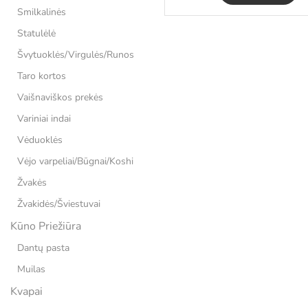
Smilkalinės
Statulėlė
Švytuoklės/Virgulės/Runos
Taro kortos
Vaišnaviškos prekės
Variniai indai
Vėduoklės
Vėjo varpeliai/Būgnai/Koshi
Žvakės
Žvakidės/Šviestuvai
Kūno Priežiūra
Dantų pasta
Muilas
Kvapai