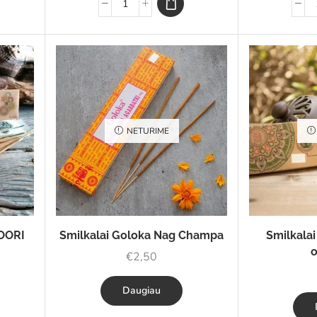
NETURIME
TOORI
Smilkalai Goloka Nag Champa
Smilkalai
o
€
2,50
Daugiau