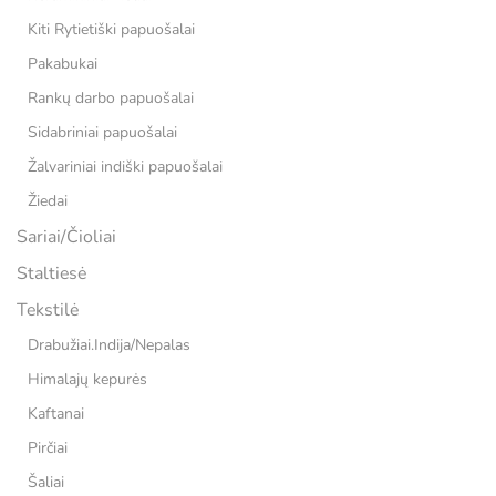
Kiti Rytietiški papuošalai
Pakabukai
Rankų darbo papuošalai
Sidabriniai papuošalai
Žalvariniai indiški papuošalai
Žiedai
Sariai/Čioliai
Staltiesė
Tekstilė
Drabužiai.Indija/Nepalas
Himalajų kepurės
Kaftanai
Pirčiai
Šaliai