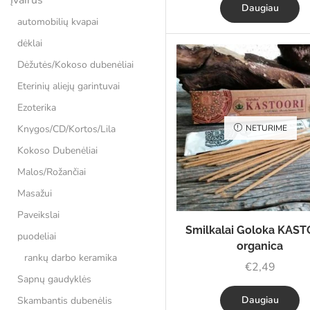
Daugiau
automobilių kvapai
dėklai
Dėžutės/Kokoso dubenėliai
Eterinių aliejų garintuvai
Ezoterika
Knygos/CD/Kortos/Lila
NETURIME
Kokoso Dubenėliai
Malos/Rožančiai
Masažui
Paveikslai
Smilkalai Goloka KAS
puodeliai
organica
rankų darbo keramika
€
2,49
Sapnų gaudyklės
Daugiau
Skambantis dubenėlis