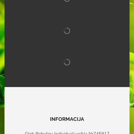
INFORMACIJA
Gleb Bobyliov Individuali veikla Nr745917