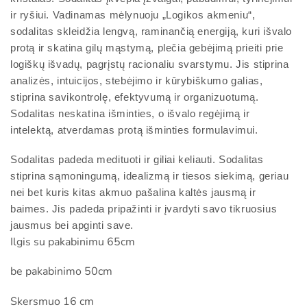
ir ryšiui. Vadinamas mėlynuoju „Logikos akmeniu“,
sodalitas skleidžia lengvą, raminančią energiją, kuri išvalo
protą ir skatina gilų mąstymą, plečia gebėjimą prieiti prie
logiškų išvadų, pagrįstų racionaliu svarstymu. Jis stiprina
analizės, intuicijos, stebėjimo ir kūrybiškumo galias,
stiprina savikontrolę, efektyvumą ir organizuotumą.
Sodalitas neskatina išminties, o išvalo regėjimą ir
intelektą, atverdamas protą išminties formulavimui.
Sodalitas padeda medituoti ir giliai keliauti. Sodalitas
stiprina sąmoningumą, idealizmą ir tiesos siekimą, geriau
nei bet kuris kitas akmuo pašalina kaltės jausmą ir
baimes. Jis padeda pripažinti ir įvardyti savo tikruosius
jausmus bei apginti save.
Ilgis su pakabinimu 65cm
be pakabinimo 50cm
Skersmuo 16 cm