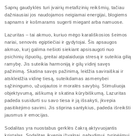
Sapnų gaudyklės turi įvairių metafizinių reikšmių, tačiau
dažniausiai jos naudojamos neigiamai energijai, blogiems
sapnams ir košmarams sugerti miegant arba namuose.
Lazuritas – tai akmuo, kuriuo mėgo karališkosios šeimos
nariai, senovės egiptiečiai ir gydytojai. Šis apsaugos
akmuo, kurį galima nešioti siekiant apsisaugoti nuo
psichinių išpuolių, greitai atpalaiduoja stresą ir suteikia gilią
ramybę. Jis suteikia harmoniją ir gilų vidinį savęs
pažinimą. Skatina savęs pažinimą, leidžia saviraiškai ir
atskleidžia vidinę tiesą, suteikdamas asmenybei
sąžiningumo, užuojautos ir moralės savybių. Stimuliuoja
objektyvumą, aiškumą ir skatina kūrybiškumą. Lazuritas
padeda susidurti su savo tiesa ir ją išsakyti, įkvepia
pasitikėjimo savimi. Jis stiprina santykius, padeda išreikšti
jausmus ir emocijas.
Sodalitas yra nuostabus gerklės čakrą aktyvuojantis
kristalas. Sodalitas įkvepia įžvalgai, pabudimui, tyrinėjimui