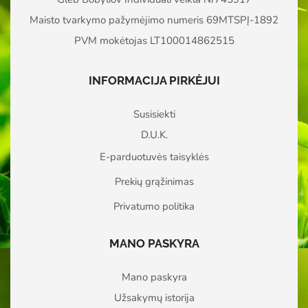
Maisto tvarkymo pažymėjimo numeris 69MTSPĮ-1892
PVM mokėtojas LT100014862515
INFORMACIJA PIRKĖJUI
Susisiekti
D.U.K.
E-parduotuvės taisyklės
Prekių grąžinimas
Privatumo politika
MANO PASKYRA
Mano paskyra
Užsakymų istorija