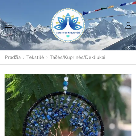
Pradžia
Tekstilė
Tašės/Kuprinės/Dėkliukai