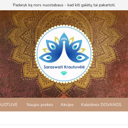
Padaryk ką nors nuostabaus - kad kiti galėtų tai pakartoti.
DUOTUVĖ
Naujos prekės
Akcijos
Kalėdinės DOVANOS