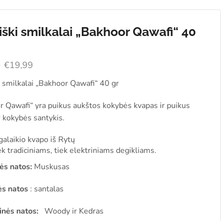
iški smilkalai „Bakhoor Qawafi“ 40
9
€
19,99
 smilkalai „Bakhoor Qawafi“ 40 gr
r Qawafi“ yra puikus aukštos kokybės kvapas ir puikus
r kokybės santykis.
galaikio kvapo iš Rytų
ek tradiciniams, tiek elektriniams degikliams.
ės natos:
Muskusas
ės natos
: santalas
inės natos:
Woody ir Kedras