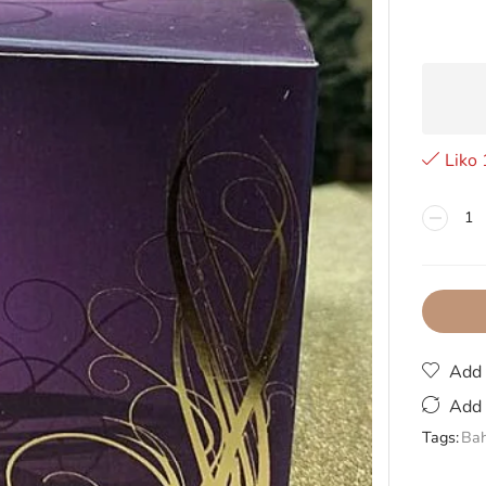
Liko 
Add 
Add 
Tags:
Ba