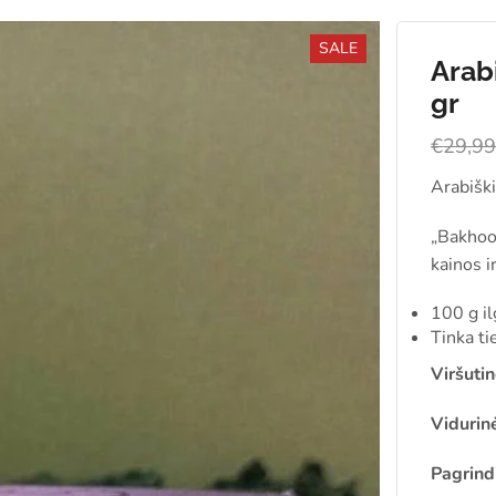
SALE
Arab
gr
€
29,9
Arabiški
„Bakhoo
kainos i
100 g il
Tinka ti
Viršutin
Vidurin
Pagrind