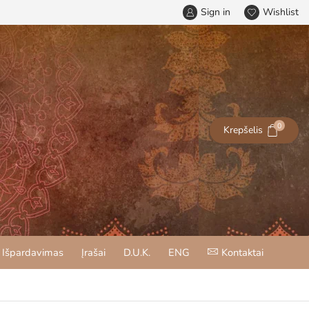
Sign in
Wishlist
0
Krepšelis
Išpardavimas
Įrašai
D.U.K.
ENG
Kontaktai