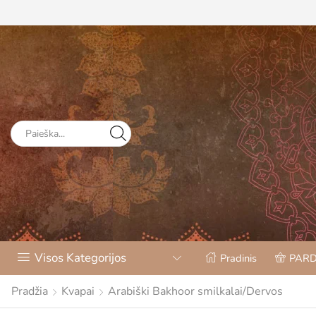
Visos Kategorijos
Pradinis
PAR
Pradžia
Kvapai
Arabiški Bakhoor smilkalai/Dervos