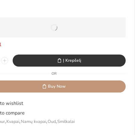
1
Į Krepšelį
OR
Buy Now
to wishlist
to compare
hur
,
Kvapai
,
Namų kvapai
,
Oud
,
Smilkalai