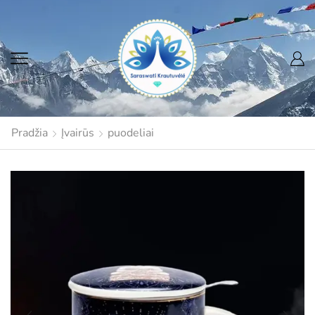
Pradžia
Įvairūs
puodeliai