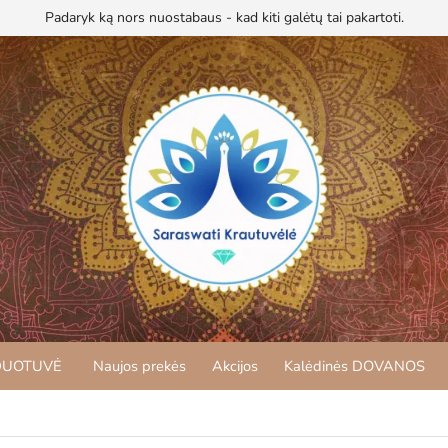
Padaryk ką nors nuostabaus - kad kiti galėtų tai pakartoti.
DUOTUVĖ
Naujos prekės
Akcijos
Kalėdinės DOVANOS