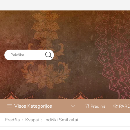
Visos Kategorijos
Pradinis
PAR
Pradžia
Kvapai
Indiški Smilkalai