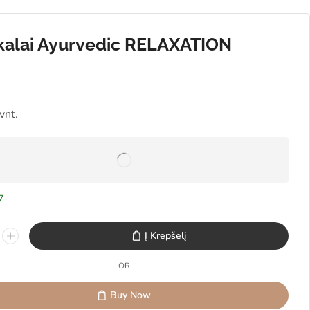
kalai Ayurvedic RELAXATION
vnt.
7
Į Krepšelį
OR
Buy Now