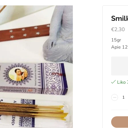
Smil
€
2,30
15gr
Apie 12
Liko 