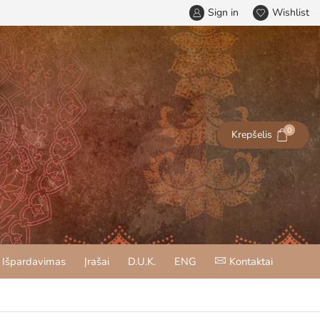
Sign in
Wishlist
0
Krepšelis
Išpardavimas
Įrašai
D.U.K.
ENG
Kontaktai