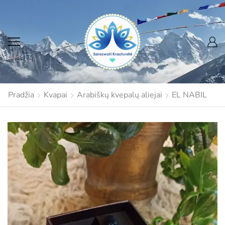
Pradžia
Kvapai
Arabiškų kvepalų aliejai
EL NABIL