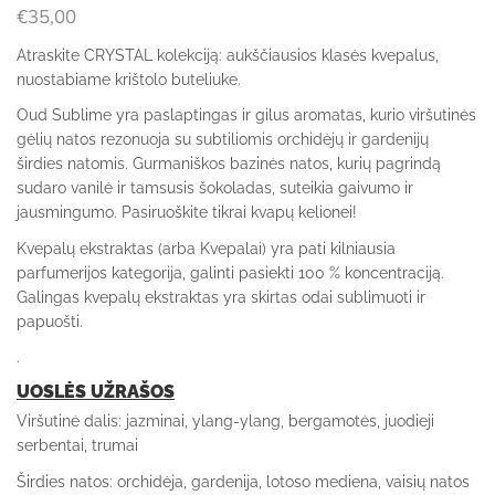
€
35,00
Atraskite CRYSTAL kolekciją: aukščiausios klasės kvepalus,
nuostabiame krištolo buteliuk
e.
Oud Sublime yra paslaptingas ir gilus aromatas, kurio viršutinės
gėlių natos rezonuoja su subtiliomis orchidėjų ir gardenijų
širdies natomis.
Gurmaniškos bazinės natos, kurių pagrindą
sudaro vanilė ir tamsusis šokoladas, suteikia gaivumo ir
jausmingumo.
Pasiruoškite tikrai kvapų kelionei!
Kvepalų ekstraktas (arba Kvepalai) yra pati kilniausia
parfumerijos kategorija, galinti pasiekti 100 % koncentraciją.
Galingas kvepalų ekstraktas yra skirtas odai sublimuoti ir
papuošti.
.
UOSLĖS UŽRAŠOS
Viršutinė dalis: jazminai, ylang-ylang, bergamotės, juodieji
serbentai, trumai
Širdies natos: orchidėja, gardenija, lotoso mediena, vaisių natos