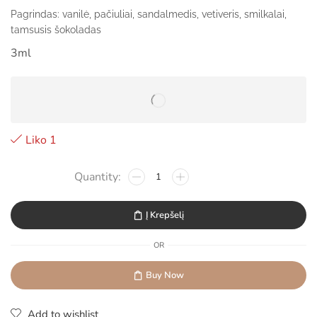
Pagrindas: vanilė, pačiuliai, sandalmedis, vetiveris, smilkalai,
tamsusis šokoladas
3ml
Liko 1
Į Krepšelį
OR
Buy Now
Add to wishlist