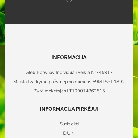
INFORMACIJA
Gleb Bobyliov Individuali veikla Nr745917
Maisto tvarkymo pažymėjimo numeris 69MTSPĮ-1892
PVM mokėtojas LT100014862515
INFORMACIJA PIRKĖJUI
Susisiekti
D.U.K.