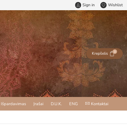
Sign in
Wishlist
0
Krepšelis
Išpardavimas
Įrašai
D.U.K.
ENG
Kontaktai