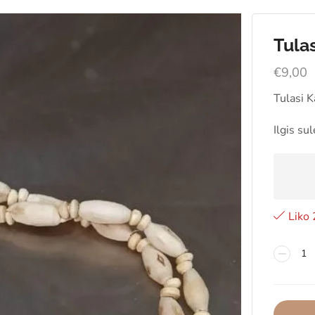
Tula
€
9,00
Tulasi K
Ilgis s
Liko 