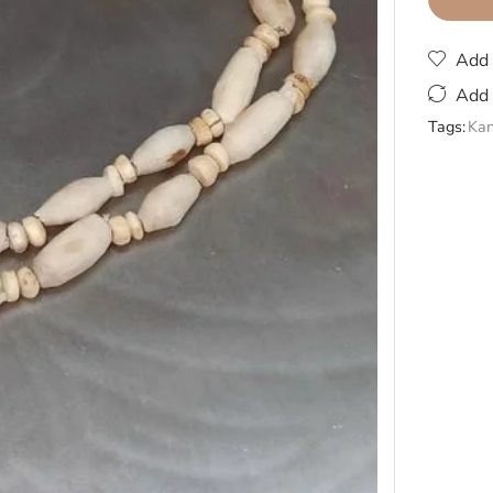
Add 
Add 
Tags:
Kan