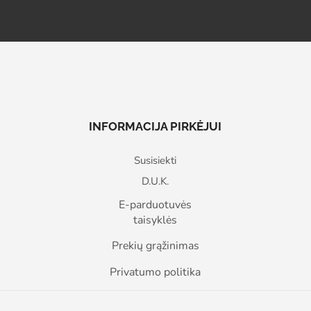
INFORMACIJA PIRKĖJUI
Susisiekti
D.U.K.
E-parduotuvės
taisyklės
Prekių grąžinimas
Privatumo politika