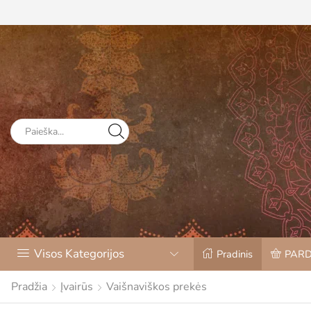
Visos Kategorijos
Pradinis
PAR
Pradžia
Įvairūs
Vaišnaviškos prekės