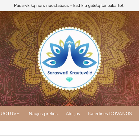
Padaryk ką nors nuostabaus - kad kiti galėtų tai pakartoti.
DUOTUVĖ
Naujos prekės
Akcijos
Kalėdinės DOVANOS