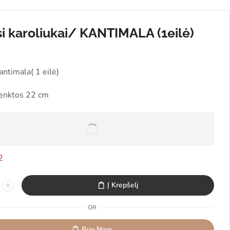
si karoliukai/ KANTIMALA (1eilė)
antimala( 1 eilė)
ulenktos 22 cm
2
Į Krepšelį
OR
Buy Now