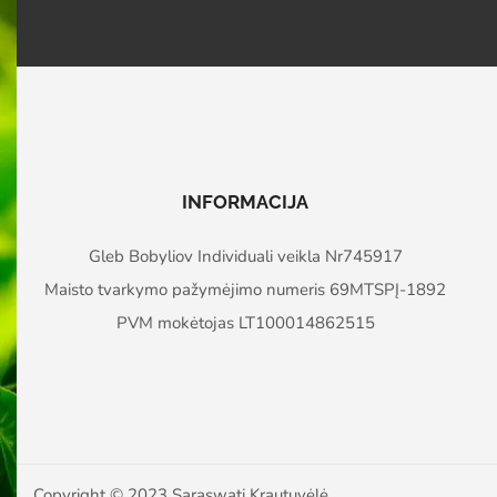
INFORMACIJA
Gleb Bobyliov Individuali veikla Nr745917
Maisto tvarkymo pažymėjimo numeris 69MTSPĮ-1892
PVM mokėtojas LT100014862515
Copyright © 2023 Saraswati Krautuvėlė