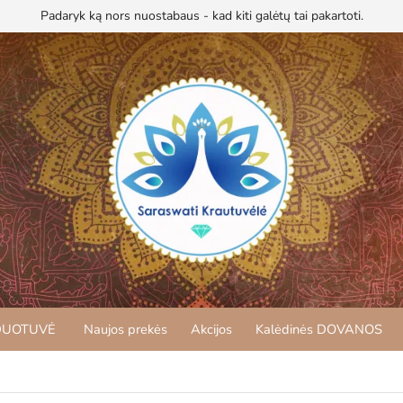
Padaryk ką nors nuostabaus - kad kiti galėtų tai pakartoti.
DUOTUVĖ
Naujos prekės
Akcijos
Kalėdinės DOVANOS