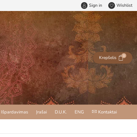
Sign in
Wishlist
0
Krepšelis
Išpardavimas
Įrašai
D.U.K.
ENG
Kontaktai