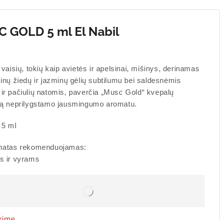
 GOLD 5 ml El Nabil
0
 vaisių, tokių kaip avietės ir apelsinai, mišinys, derinamas
inų žiedų ir jazminų gėlių subtilumu bei saldesnėmis
ir pačiulių natomis, paverčia „Musc Gold“ kvepalų
tą neprilygstamo jausmingumo aromatu.
 5 ml
matas rekomenduojamas:
s ir vyrams
rime