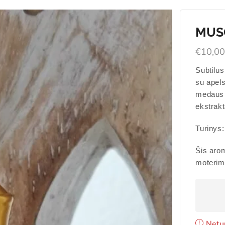
MUSC
€
10,0
Subtilus
su apels
medaus 
ekstrak
Turinys:
Šis aro
moterim
Netu