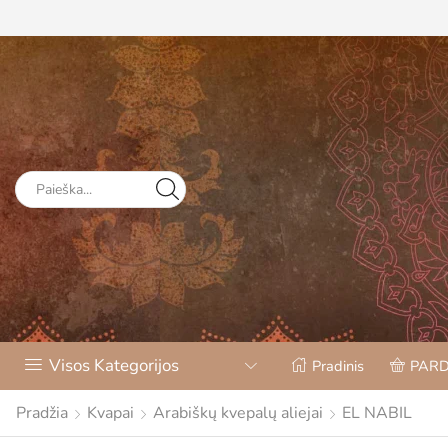
Visos Kategorijos
Pradinis
PAR
Pradžia
Kvapai
Arabiškų kvepalų aliejai
EL NABIL