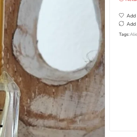
Add 
Add 
Tags:
Ali