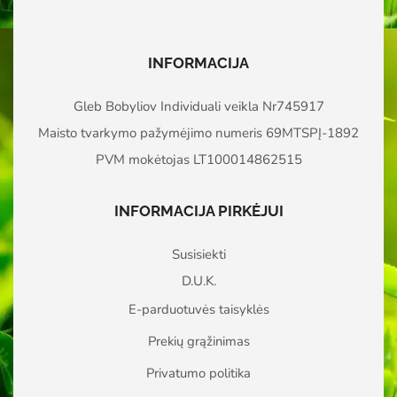
INFORMACIJA
Gleb Bobyliov Individuali veikla Nr745917
Maisto tvarkymo pažymėjimo numeris 69MTSPĮ-1892
PVM mokėtojas LT100014862515
INFORMACIJA PIRKĖJUI
Susisiekti
D.U.K.
E-parduotuvės taisyklės
Prekių grąžinimas
Privatumo politika