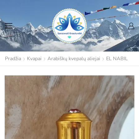
Pradžia
Kvapai
Arabiškų kvepalų aliejai
EL NABIL