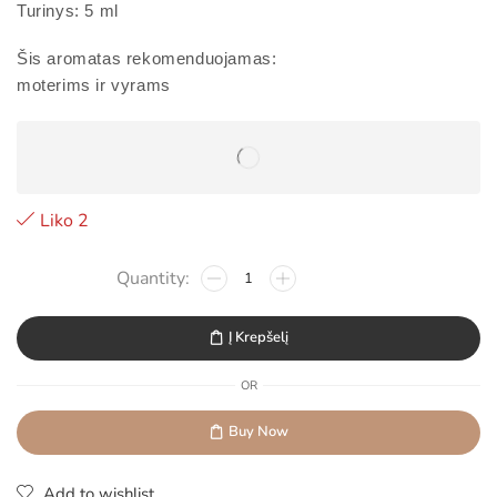
Turinys: 5 ml
Šis aromatas rekomenduojamas:
moterims ir vyrams
Liko 2
Į Krepšelį
OR
Buy Now
Add to wishlist