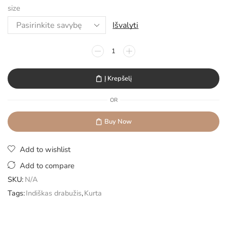
size
Išvalyti
Į Krepšelį
OR
Buy Now
Add to wishlist
Add to compare
SKU:
N/A
Tags:
Indiškas drabužis
,
Kurta