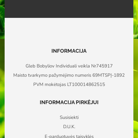
INFORMACIJA
Gleb Bobyliov Individuali veikla Nr745917
Maisto tvarkymo pažymėjimo numeris 69MTSPĮ-1892
PVM mokėtojas LT100014862515
INFORMACIJA PIRKĖJUI
Susisiekti
D.U.K.
E-parduotuvės taisyklės