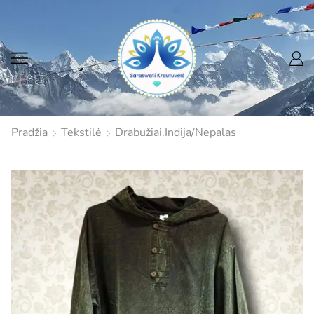
Pradžia
Tekstilė
Drabužiai.Indija/Nepalas