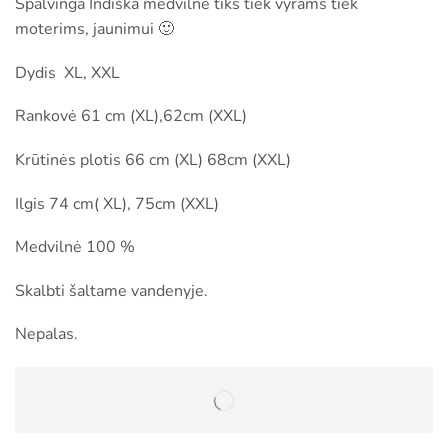
Spalvinga Indiška medvilnė tiks tiek vyrams tiek
moterims, jaunimui 🙂
Dydis XL, XXL
Rankovė 61 cm (XL),62cm (XXL)
Krūtinės plotis 66 cm (XL) 68cm (XXL)
Ilgis 74 cm( XL), 75cm (XXL)
Medvilnė 100 %
Skalbti šaltame vandenyje.
Nepalas.