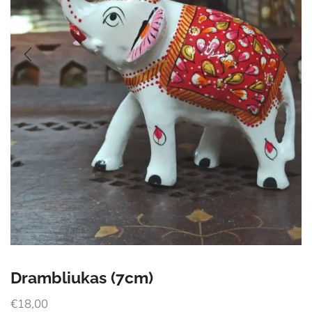
Drambliukas (7cm)
€
18,00