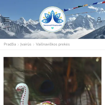
Pradžia
Įvairūs
Vaišnaviškos prekės