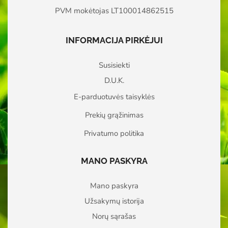
PVM mokėtojas LT100014862515
INFORMACIJA PIRKĖJUI
Susisiekti
D.U.K.
E-parduotuvės taisyklės
Prekių grąžinimas
Privatumo politika
MANO PASKYRA
Mano paskyra
Užsakymų istorija
Norų sąrašas