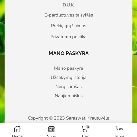
D.U.K.
E-parduotuvės taisyklės
Prekių grąžinimas
Privatumo politika
MANO PASKYRA
Mano paskyra
Užsakymų istorija
Norų sąrašas
Naujienlaiškis
Copyright © 2023 Saraswati Krautuvėlė
0
Home
Shop
Cart
More