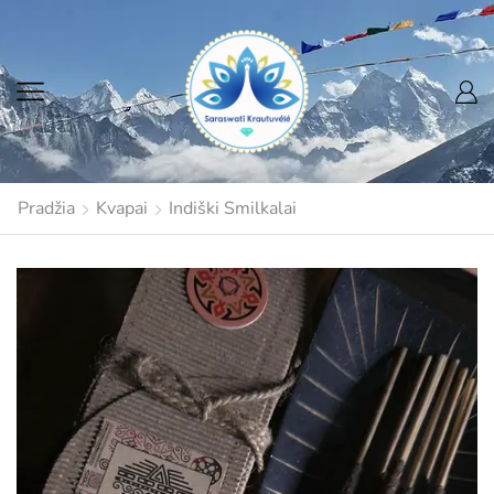
Pradžia
Kvapai
Indiški Smilkalai