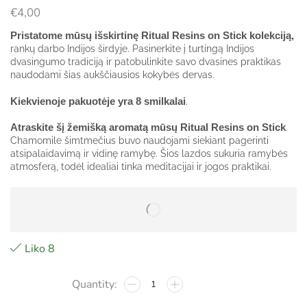
€
4,00
Pristatome mūsų išskirtinę Ritual Resins on Stick kolekciją,
rankų darbo Indijos širdyje.
Pasinerkite į turtingą Indijos
dvasingumo tradiciją ir patobulinkite savo dvasines praktikas
naudodami šias aukščiausios kokybės dervas.
Kiekvienoje pakuotėje yra 8 smilkalai
.
Atraskite šį žemišką aromatą mūsų Ritual Resins on Stick
.
Chamomile
šimtmečius buvo naudojami siekiant pagerinti
atsipalaidavimą ir vidinę ramybę.
Šios lazdos sukuria ramybės
atmosferą, todėl idealiai tinka meditacijai ir jogos praktikai.
Liko 8