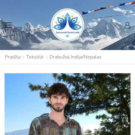
Pradžia
Tekstilė
Drabužiai.Indija/Nepalas