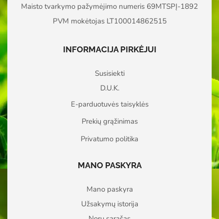
Maisto tvarkymo pažymėjimo numeris 69MTSPĮ-1892
PVM mokėtojas LT100014862515
INFORMACIJA PIRKĖJUI
Susisiekti
D.U.K.
E-parduotuvės taisyklės
Prekių grąžinimas
Privatumo politika
MANO PASKYRA
Mano paskyra
Užsakymų istorija
Norų sąrašas