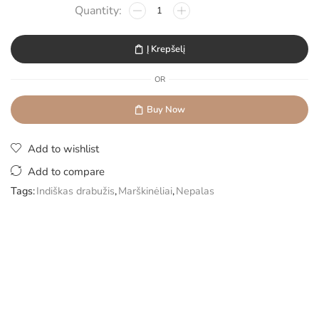
Į Krepšelį
OR
Buy Now
Add to wishlist
Add to compare
Tags:
Indiškas drabužis
,
Marškinėliai
,
Nepalas