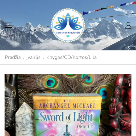
Pradžia
Įvairūs
Knygos/CD/Kortos/Lila