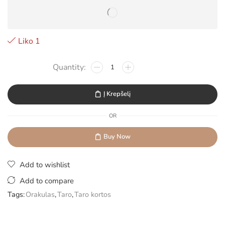
Liko 1
Į Krepšelį
OR
Buy Now
Add to wishlist
Add to compare
Tags:
Orakulas
,
Taro
,
Taro kortos