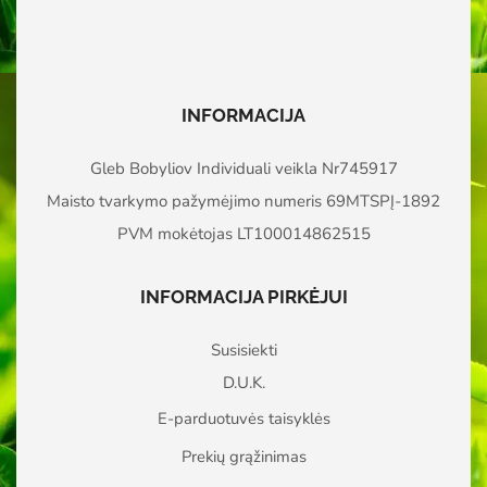
INFORMACIJA
Gleb Bobyliov Individuali veikla Nr745917
Maisto tvarkymo pažymėjimo numeris 69MTSPĮ-1892
PVM mokėtojas LT100014862515
INFORMACIJA PIRKĖJUI
Susisiekti
D.U.K.
E-parduotuvės taisyklės
Prekių grąžinimas