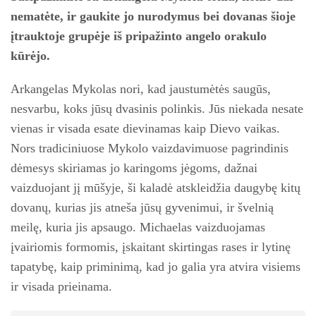
nematėte, ir gaukite jo nurodymus bei dovanas šioje
įtrauktoje grupėje iš pripažinto angelo orakulo
kūrėjo.
Arkangelas Mykolas nori, kad jaustumėtės saugūs,
nesvarbu, koks jūsų dvasinis polinkis.
Jūs niekada nesate
vienas ir visada esate dievinamas kaip Dievo vaikas.
Nors tradiciniuose Mykolo vaizdavimuose pagrindinis
dėmesys skiriamas jo karingoms jėgoms, dažnai
vaizduojant jį mūšyje, ši kaladė atskleidžia daugybę kitų
dovanų, kurias jis atneša jūsų gyvenimui, ir švelnią
meilę, kuria jis apsaugo.
Michaelas vaizduojamas
įvairiomis formomis, įskaitant skirtingas rases ir lytinę
tapatybę, kaip priminimą, kad jo galia yra atvira visiems
ir visada prieinama.