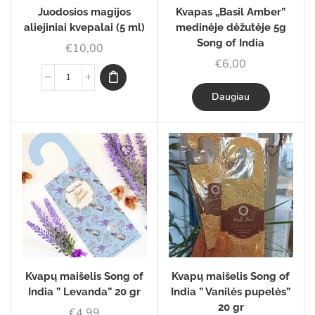
Juodosios magijos
Kvapas „Basil Amber”
aliejiniai kvepalai (5 ml)
medinėje dėžutėje 5g
Song of India
€
10,00
€
6,00
Daugiau
Kvapų maišelis Song of
Kvapų maišelis Song of
India ” Levanda” 20 gr
India ” Vanilės pupelės”
20 gr
€
4,99