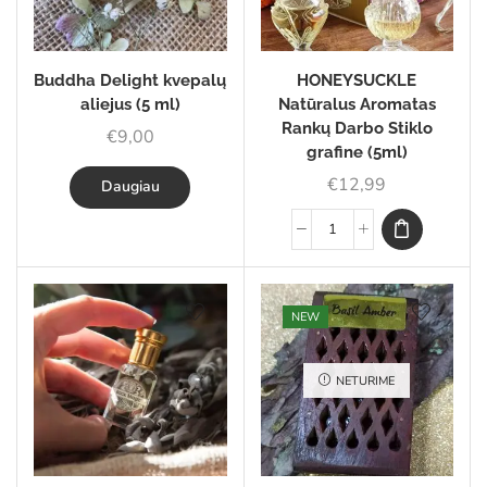
Buddha Delight kvepalų
HONEYSUCKLE
aliejus (5 ml)
Natūralus Aromatas
Rankų Darbo Stiklo
€
9,00
grafine (5ml)
€
12,99
Daugiau
NEW
NETURIME