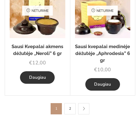
NETURIME
NETURIME
Sausi Kvepalai akmens
Sausi kvepalai medinėje
dėžutėje ,,Neroli” 6 gr
dėžutėje ,,Aphrodesia” 6
gr
€
12,00
€
10,00
Daugiau
Daugiau
1
2