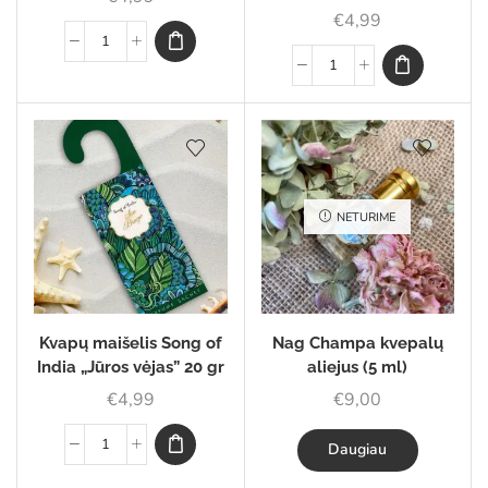
€
4,99
NETURIME
Kvapų maišelis Song of
Nag Champa kvepalų
India „Jūros vėjas” 20 gr
aliejus (5 ml)
€
4,99
€
9,00
Daugiau