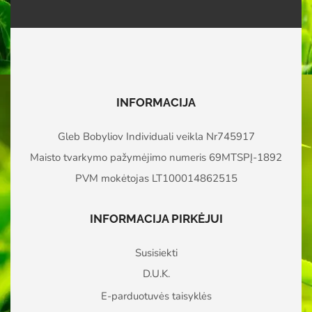
INFORMACIJA
Gleb Bobyliov Individuali veikla Nr745917
Maisto tvarkymo pažymėjimo numeris 69MTSPĮ-1892
PVM mokėtojas LT100014862515
INFORMACIJA PIRKĖJUI
Susisiekti
D.U.K.
E-parduotuvės taisyklės