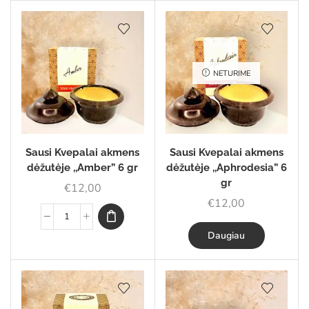
NETURIME
Sausi Kvepalai akmens
Sausi Kvepalai akmens
dėžutėje ,,Amber” 6 gr
dėžutėje ,,Aphrodesia” 6
gr
€
12,00
€
12,00
Daugiau