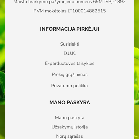
Maisto tvarkymo pažymėjimo numeris 69MTSPĮ-1892
PVM mokėtojas LT100014862515
INFORMACIJA PIRKĖJUI
Susisiekti
D.U.K.
E-parduotuvės taisyklės
Prekių grąžinimas
Privatumo politika
MANO PASKYRA
Mano paskyra
Užsakymų istorija
Norų sąrašas