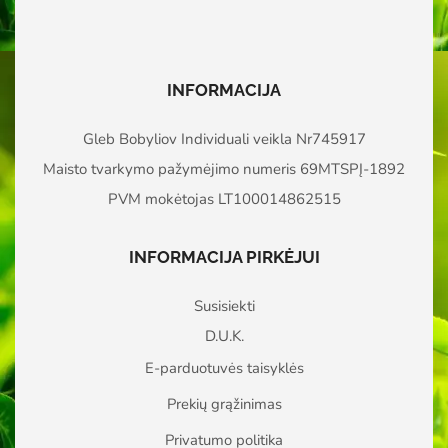
INFORMACIJA
Gleb Bobyliov Individuali veikla Nr745917
Maisto tvarkymo pažymėjimo numeris 69MTSPĮ-1892
PVM mokėtojas LT100014862515
INFORMACIJA PIRKĖJUI
Susisiekti
D.U.K.
E-parduotuvės taisyklės
Prekių grąžinimas
Privatumo politika