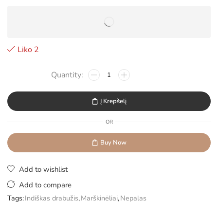
Liko 2
Į Krepšelį
OR
Buy Now
Add to wishlist
Add to compare
Tags:
Indiškas drabužis
,
Marškinėliai
,
Nepalas