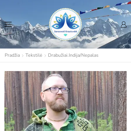
Pradžia
Tekstilė
Drabužiai.Indija/Nepalas