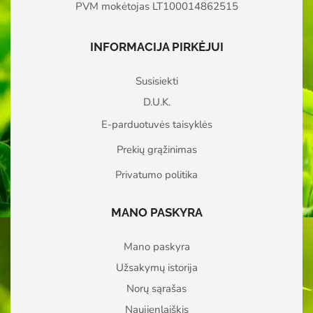
PVM mokėtojas LT100014862515
INFORMACIJA PIRKĖJUI
Susisiekti
D.U.K.
E-parduotuvės taisyklės
Prekių grąžinimas
Privatumo politika
MANO PASKYRA
Mano paskyra
Užsakymų istorija
Norų sąrašas
Naujienlaiškis