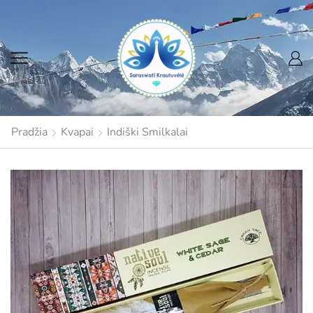
Pradžia
Kvapai
Indiški Smilkalai