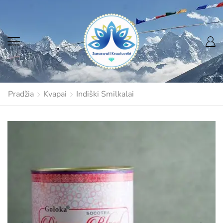
Pradžia
Kvapai
Indiški Smilkalai