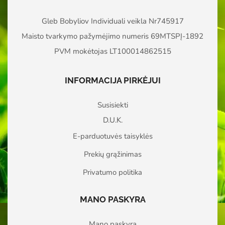
Gleb Bobyliov Individuali veikla Nr745917
Maisto tvarkymo pažymėjimo numeris 69MTSPĮ-1892
PVM mokėtojas LT100014862515
INFORMACIJA PIRKĖJUI
Susisiekti
D.U.K.
E-parduotuvės taisyklės
Prekių grąžinimas
Privatumo politika
MANO PASKYRA
Mano paskyra