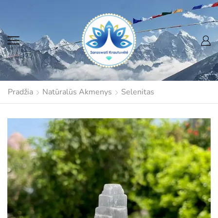
Pradžia
Natūralūs Akmenys
Selenitas