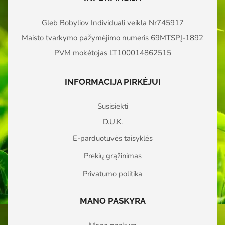
Gleb Bobyliov Individuali veikla Nr745917
Maisto tvarkymo pažymėjimo numeris 69MTSPĮ-1892
PVM mokėtojas LT100014862515
INFORMACIJA PIRKĖJUI
Susisiekti
D.U.K.
E-parduotuvės taisyklės
Prekių grąžinimas
Privatumo politika
MANO PASKYRA