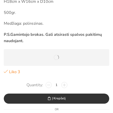
H18cm x W16cm x D10cm
500gr.
Medžiaga: polirezinas.
P.S.Gamintojo brokas. Gali atsirasti spalvos pakitimų
naudojant.
Liko 3
Į Krepšelį
OR