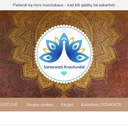
Padaryk ką nors nuostabaus - kad kiti galėtų tai pakartoti.
DUOTUVĖ
Naujos prekės
Akcijos
Kalėdinės DOVANOS