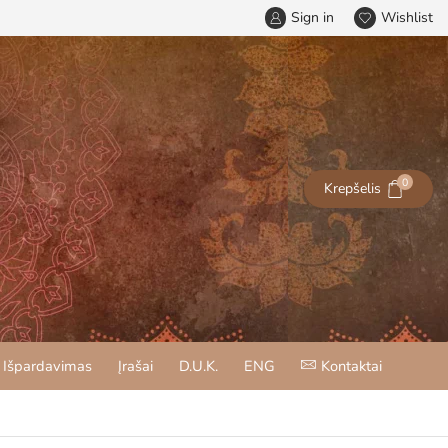
Sign in
Wishlist
0
Krepšelis
Išpardavimas
Įrašai
D.U.K.
ENG
Kontaktai