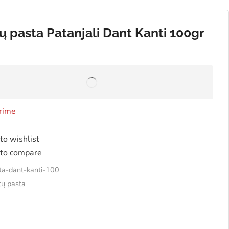
ų pasta Patanjali Dant Kanti 100gr
rime
to wishlist
to compare
ta-dant-kanti-100
ų pasta