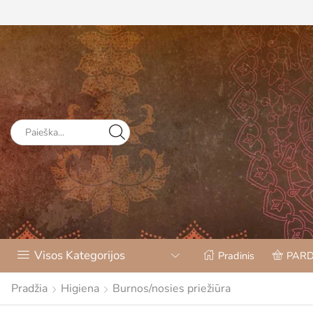
Visos Kategorijos
Pradinis
PAR
Pradžia
Higiena
Burnos/nosies priežiūra