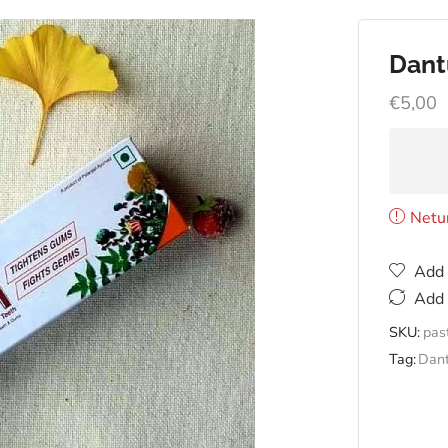
Dant
€
5,00
Netu
Add 
Add 
SKU:
pas
Tag:
Dant