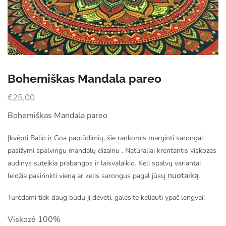
Bohemiškas Mandala pareo
€
25,00
Bohemiškas Mandala pareo
Įkvėpti Balio ir Goa paplūdimių, šie rankomis marginti sarongai
pasižymi spalvingu mandalų dizainu .
Natūraliai krentantis viskozės
audinys suteikia prabangos ir laisvalaikio.
Keli spalvų variantai
ų nuotaiką.
leidžia pasirinkti vieną ar kelis sarongus pagal jūs
Turėdami tiek daug būdų jį dėvėti, galėsite keliauti ypač lengvai!
Viskozė 100%