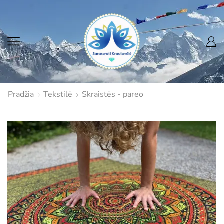
Pradžia
Tekstilė
Skraistės - pareo