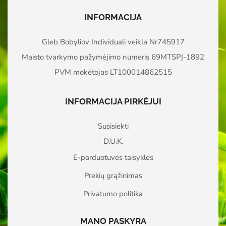
INFORMACIJA
Gleb Bobyliov Individuali veikla Nr745917
Maisto tvarkymo pažymėjimo numeris 69MTSPĮ-1892
PVM mokėtojas LT100014862515
INFORMACIJA PIRKĖJUI
Susisiekti
D.U.K.
E-parduotuvės taisyklės
Prekių grąžinimas
Privatumo politika
MANO PASKYRA