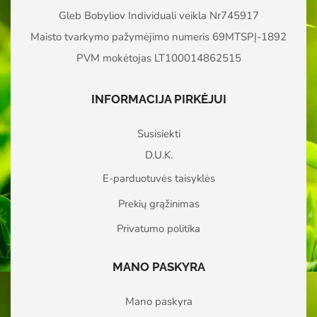
Gleb Bobyliov Individuali veikla Nr745917
Maisto tvarkymo pažymėjimo numeris 69MTSPĮ-1892
PVM mokėtojas LT100014862515
INFORMACIJA PIRKĖJUI
Susisiekti
D.U.K.
E-parduotuvės taisyklės
Prekių grąžinimas
Privatumo politika
MANO PASKYRA
Mano paskyra