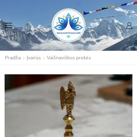
Pradžia
Įvairūs
Vaišnaviškos prekės