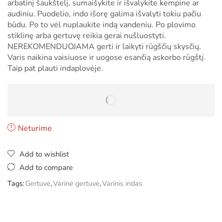
arbatinį šaukštelį, sumaišykite ir išvalykite kempine ar
audiniu. Puodelio, indo išorę galima išvalyti tokiu pačiu
būdu. Po to vėl nuplaukite indą vandeniu. Po plovimo
stiklinę arba gertuvę reikia gerai nušluostyti.
NEREKOMENDUOJAMA gerti ir laikyti rūgščių skysčių.
Varis naikina vaisiuose ir uogose esančią askorbo rūgštį.
Taip pat plauti indaplovėje.
Neturime
Add to wishlist
Add to compare
Tags:
Gertuvė
,
Varinė gertuvė
,
Varinis indas