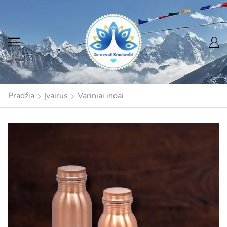
Pradžia
Įvairūs
Variniai indai