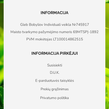
INFORMACIJA
Gleb Bobyliov Individuali veikla Nr745917
Maisto tvarkymo pažymėjimo numeris 69MTSPĮ-1892
PVM mokėtojas LT100014862515
INFORMACIJA PIRKĖJUI
Susisiekti
D.U.K.
E-parduotuvės taisyklės
Prekių grąžinimas
Privatumo politika