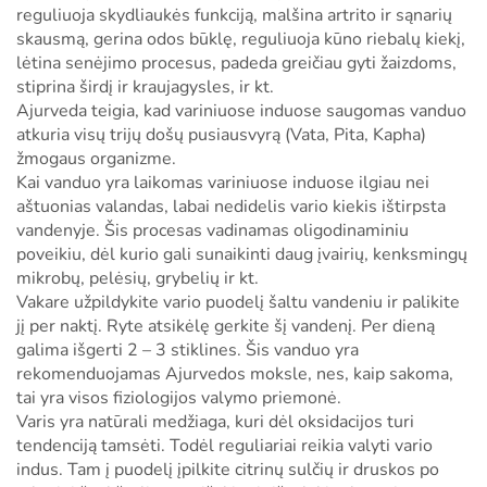
reguliuoja skydliaukės funkciją, malšina artrito ir sąnarių
skausmą, gerina odos būklę, reguliuoja kūno riebalų kiekį,
lėtina senėjimo procesus, padeda greičiau gyti žaizdoms,
stiprina širdį ir kraujagysles, ir kt.
Ajurveda teigia, kad variniuose induose saugomas vanduo
atkuria visų trijų došų pusiausvyrą (Vata, Pita, Kapha)
žmogaus organizme.
Kai vanduo yra laikomas variniuose induose ilgiau nei
aštuonias valandas, labai nedidelis vario kiekis ištirpsta
vandenyje. Šis procesas vadinamas oligodinaminiu
poveikiu, dėl kurio gali sunaikinti daug įvairių, kenksmingų
mikrobų, pelėsių, grybelių ir kt.
Vakare užpildykite vario puodelį šaltu vandeniu ir palikite
jį per naktį. Ryte atsikėlę gerkite šį vandenį. Per dieną
galima išgerti 2 – 3 stiklines. Šis vanduo yra
rekomenduojamas Ajurvedos moksle, nes, kaip sakoma,
tai yra visos fiziologijos valymo priemonė.
Varis yra natūrali medžiaga, kuri dėl oksidacijos turi
tendenciją tamsėti. Todėl reguliariai reikia valyti vario
indus. Tam į puodelį įpilkite citrinų sulčių ir druskos po