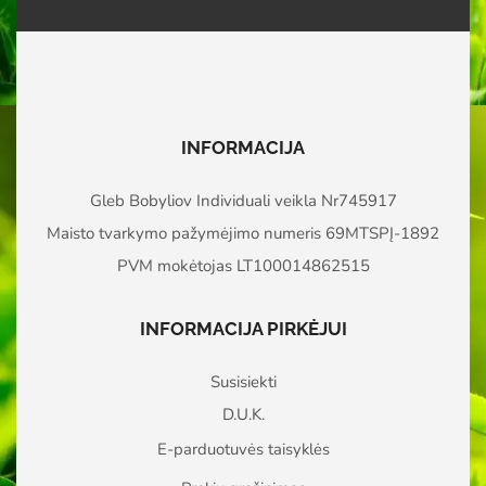
INFORMACIJA
Gleb Bobyliov Individuali veikla Nr745917
Maisto tvarkymo pažymėjimo numeris 69MTSPĮ-1892
PVM mokėtojas LT100014862515
INFORMACIJA PIRKĖJUI
Susisiekti
D.U.K.
E-parduotuvės taisyklės