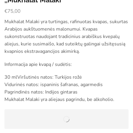
,,Mukhalat Malaki”
€
75,00
Mukhalat Malaki yra turtingas, rafinuotas kvapas, sukurtas
Arabijos aukštuomenės malonumui. Kvapas
sukonstruotas naudojant tradicinius arabiškus kvepalų
aliejus, kurie susimaišo, kad suteiktų galingai užsitęsusią
kvapnios ekstravagancijos akimirką.
Informacija apie kvapą / sudėtis:
30 mlViršutinės natos: Turkijos rožė
Vidurinės natos: ispaninis šafranas, agarmedis
Pagrindinės natos: Indijos gintaras
Mukhalat Malaki yra aliejaus pagrindu, be alkoholio.