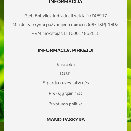
INFORMACIJA
Gleb Bobyliov Individuali veikla Nr745917
Maisto tvarkymo pažymėjimo numeris 69MTSPĮ-1892
PVM mokėtojas LT100014862515
INFORMACIJA PIRKĖJUI
Susisiekti
D.U.K.
E-parduotuvės taisyklės
Prekių grąžinimas
Privatumo politika
MANO PASKYRA