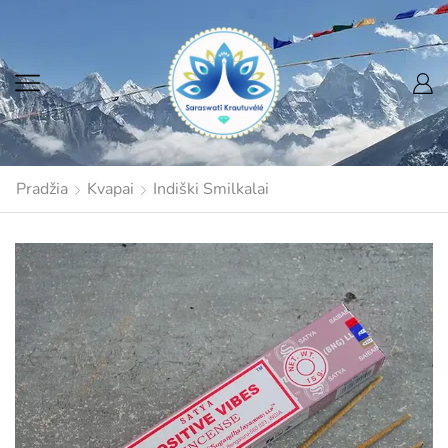
Pradžia
Kvapai
Indiški Smilkalai