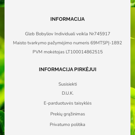
INFORMACIJA
Gleb Bobyliov Individuali veikla Nr745917
Maisto tvarkymo pažymėjimo numeris 69MTSPĮ-1892
PVM mokėtojas LT100014862515
INFORMACIJA PIRKĖJUI
Susisiekti
D.U.K.
E-parduotuvės taisyklės
Prekių grąžinimas
Privatumo politika