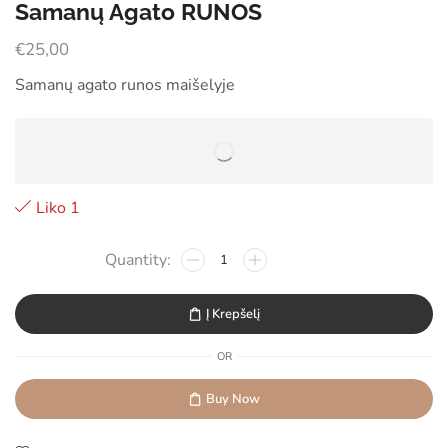
Samanų Agato RUNOS
€
25,00
Samanų agato runos maišelyje
Liko 1
Į Krepšelį
OR
Buy Now