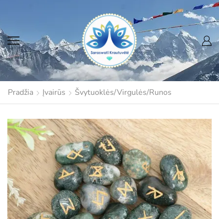
Pradžia
Įvairūs
Švytuoklės/Virgulės/Runos