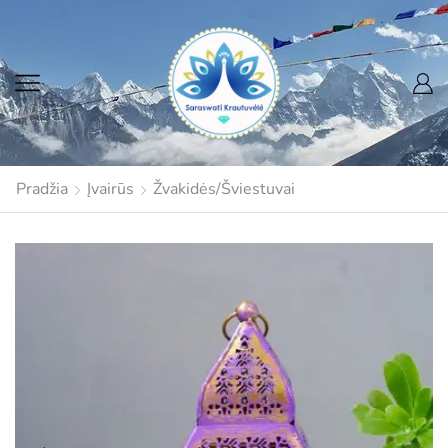
Pradžia
Įvairūs
Žvakidės/Šviestuvai